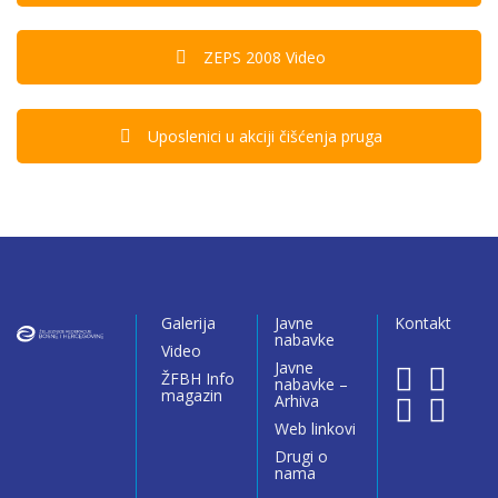
ZEPS 2008 Video
Uposlenici u akciji čišćenja pruga
Galerija
Javne
Kontakt
nabavke
Video
Javne
ŽFBH Info
nabavke –
magazin
Arhiva
Web linkovi
Drugi o
nama